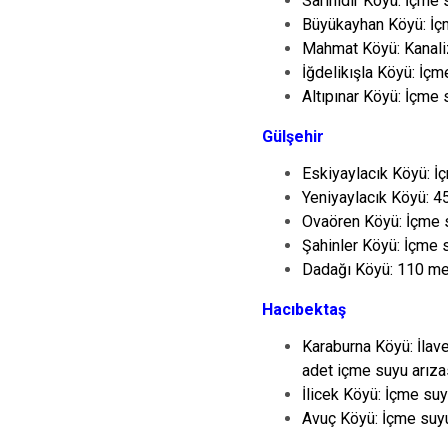
Sarıhıdır Köyü: İçme s
Büyükayhan Köyü: İçme
Mahmat Köyü: Kanaliz
İğdelikışla Köyü: İçme
Altıpınar Köyü: İçme s
Gülşehir
Eskiyaylacık Köyü: İçm
Yeniyaylacık Köyü: 45
Ovaören Köyü: İçme su
Şahinler Köyü: İçme s
Dadağı Köyü: 110 met
Hacıbektaş
Karaburna Köyü: İlav
adet içme suyu arızas
İlicek Köyü: İçme suyu
Avuç Köyü: İçme suyu 