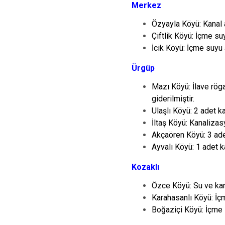
Merkez
Özyayla Köyü: Kanal a
Çiftlik Köyü: İçme suy
İcik Köyü: İçme suyu a
Ürgüp
Mazı Köyü:
İlave rög
giderilmiştir.
Ulaşlı Köyü: 2 adet k
İltaş Köyü: Kanalizasy
Akçaören Köyü: 3 adet
Ayvalı Köyü: 1 adet k
Kozaklı
Özce Köyü: Su ve kana
Karahasanlı Köyü: İçme
Boğaziçi Köyü: İçme s