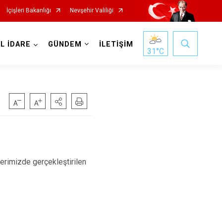
İçişleri Bakanlığı
Nevşehir Valiliği
EL İDARE
GÜNDEM
İLETİŞİM
31
°C
lerimizde gerçekleştirilen