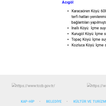
Acıgöl
Karacaören Köyü: 600
terfi hatları yenilen
bağlantıları yapılmıştı
İnallı Köyü: İçme suyu
Kurugöl Köyü: İçme suy
Topaç Köyü: İçme suyu
Kozluca Köyü: İçme su
KAP-HİP
BELEDİYE
KÜLTÜR VE TURİZ