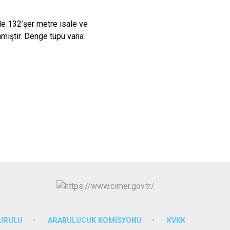
e 132’şer metre isale ve
nmiştir. Denge tüpü vana
KURULU
ARABULUCUK KOMİSYONU
KVKK