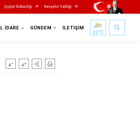
İçişleri Bakanlığı
Nevşehir Valiliği
EL İDARE
GÜNDEM
İLETİŞİM
22
°C