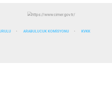
KURULU
ARABULUCUK KOMİSYONU
KVKK